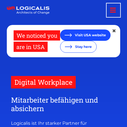
Direkt
zum
Inhalt
We noticed you
Visit USA website
are in USA
Stay here
Digital Workplace
Mitarbeiter befähigen und
absichern
Logicalis ist Ihr starker Partner für