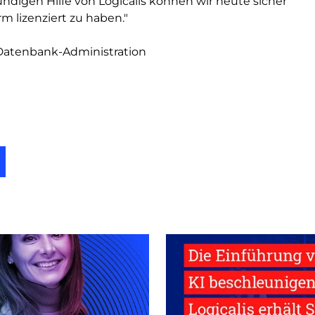
undigen Hilfe von Logicalis können wir heute sicher
 lizenziert zu haben."
e Datenbank-Administration