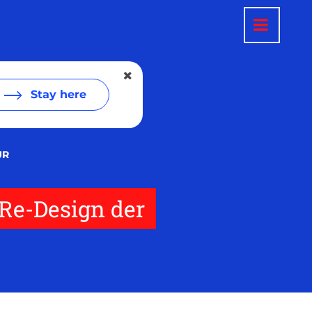
Stay here
UR
Re-Design der