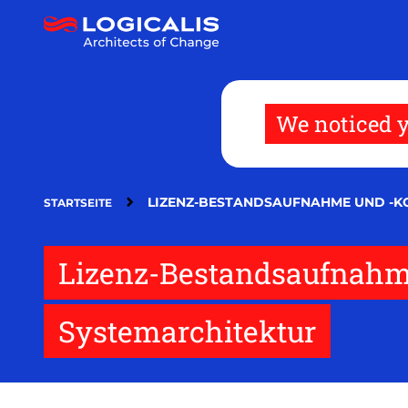
Direkt
zum
Inhalt
We noticed y
LIZENZ-BESTANDSAUFNAHME UND -KO
STARTSEITE
Lizenz-Bestandsaufnahme
Systemarchitektur