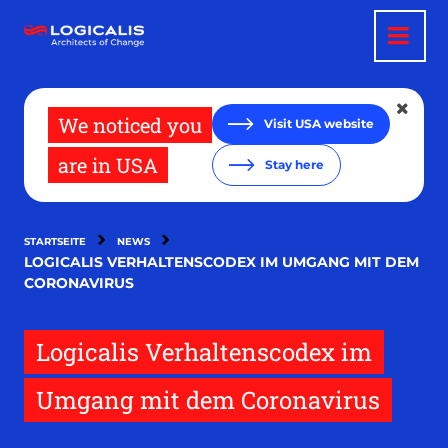
Direkt
zum
Inhalt
We noticed you
Visit USA website
are in USA
Stay here
STARTSEITE
NEWS
LOGICALIS VERHALTENSCODEX IM UMGANG MIT DEM
CORONAVIRUS
Logicalis Verhaltenscodex im
Umgang mit dem Coronavirus