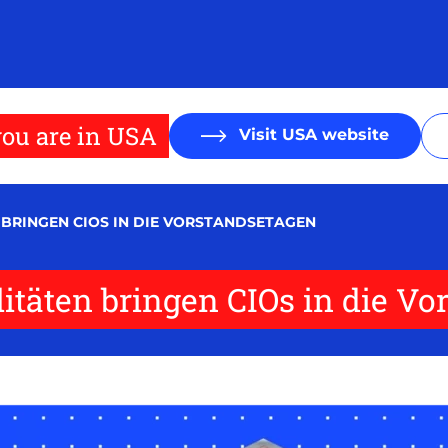
ou are in USA
Visit USA website
BRINGEN CIOS IN DIE VORSTANDSETAGEN
täten bringen CIOs in die Vo