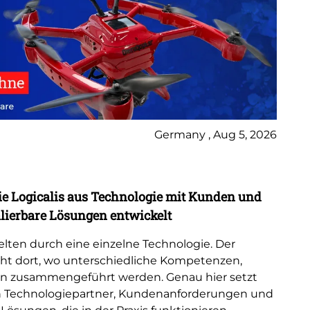
Germany , Aug 5, 2026
Bl
ie Logicalis aus Technologie mit Kunden und
Lo
ierbare Lösungen entwickelt
Sp
lten durch eine einzelne Technologie. Der
Log
eht dort, wo unterschiedliche Kompetenzen,
Ad
n zusammengeführt werden. Genau hier setzt
ge
den Technologiepartner, Kundenanforderungen und
Mic