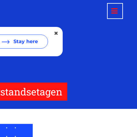
Stay here
rstandsetagen