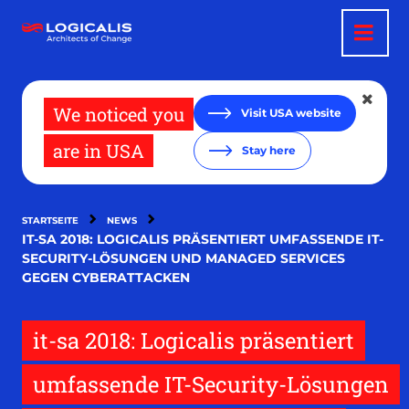
Direkt
zum
Inhalt
We noticed you
Visit USA website
are in USA
Stay here
STARTSEITE
NEWS
IT-SA 2018: LOGICALIS PRÄSENTIERT UMFASSENDE IT-
SECURITY-LÖSUNGEN UND MANAGED SERVICES
GEGEN CYBERATTACKEN
it-sa 2018: Logicalis präsentiert
umfassende IT-Security-Lösungen