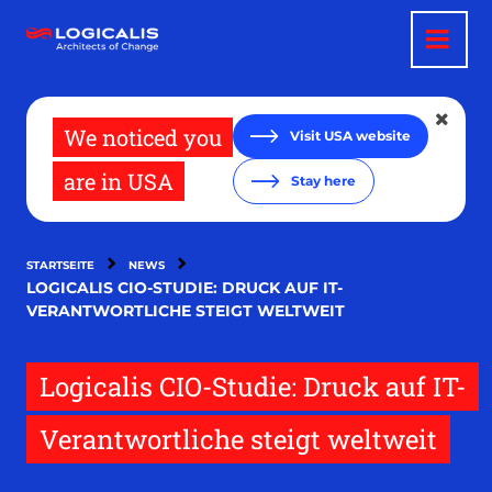
Direkt
zum
Inhalt
We noticed you
Visit USA website
are in USA
Stay here
STARTSEITE
NEWS
LOGICALIS CIO-STUDIE: DRUCK AUF IT-
VERANTWORTLICHE STEIGT WELTWEIT
Logicalis CIO-Studie: Druck auf IT-
Verantwortliche steigt weltweit