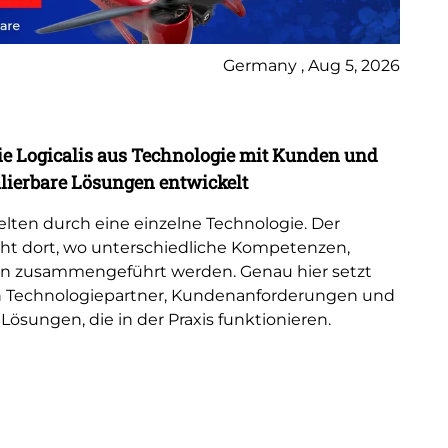
Germany , Aug 5, 2026
Bl
ie Logicalis aus Technologie mit Kunden und
Lo
ierbare Lösungen entwickelt
Sp
lten durch eine einzelne Technologie. Der
Log
eht dort, wo unterschiedliche Kompetenzen,
Ad
n zusammengeführt werden. Genau hier setzt
ge
den Technologiepartner, Kundenanforderungen und
Mic
 Lösungen, die in der Praxis funktionieren.