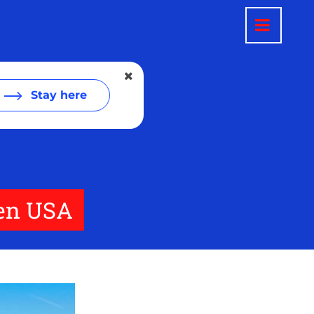
Stay here
den USA