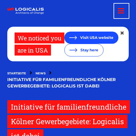
Direkt
zum
Inhalt
We noticed you
Visit USA website
are in USA
Stay here
STARTSEITE
NEWS
INITIATIVE FÜR FAMILIENFREUNDLICHE KÖLNER
GEWERBEGEBIETE: LOGICALIS IST DABEI
Initiative für familienfreundliche
Kölner Gewerbegebiete: Logicalis