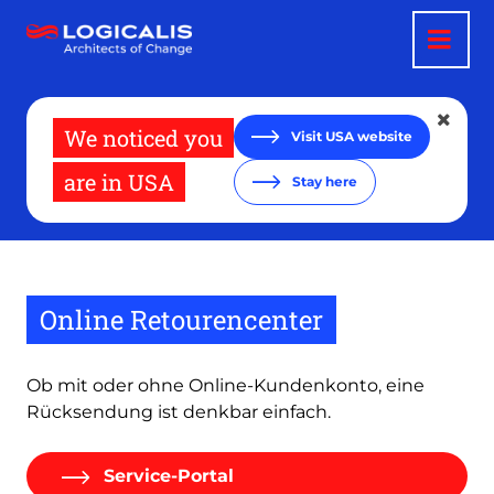
Direkt
zum
Inhalt
We noticed you
Visit USA website
are in USA
Stay here
Online Retourencenter
Ob mit oder ohne Online-Kundenkonto, eine
Rücksendung ist denkbar einfach.
Service-Portal