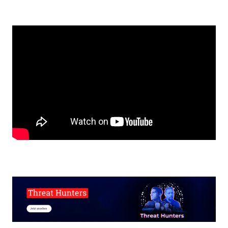
Remote
video
URL