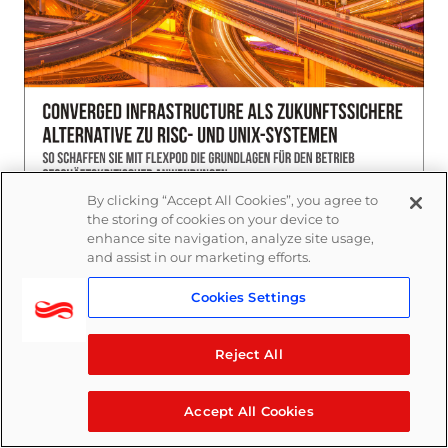
By clicking “Accept All Cookies”, you agree to
the storing of cookies on your device to
enhance site navigation, analyze site usage,
and assist in our marketing efforts.
Cookies Settings
Ratgeber: Converged Infrastructure (FlexPod)
Server mit RISC-Prozessoren und UNIX als
Reject All
Betriebssystem haben ihre besten Zeiten hinter
sich. IT-Projekte benötigen heutzutage eine
Accept All Cookies
wesentlich agilere IT-Infrastruktur, wie sie
beispielsweise FlexPod bereitstellt. In unserem