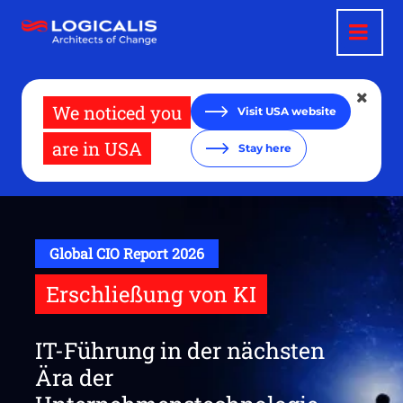
Direkt
zum
Inhalt
We noticed you
Visit USA website
are in USA
Stay here
Global CIO Report 2026
Erschließung von KI
IT-Führung in der nächsten
Ära der