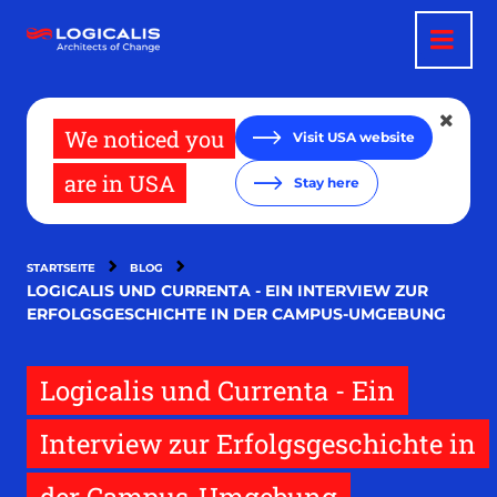
Direkt
zum
Inhalt
We noticed you
Visit USA website
are in USA
Stay here
STARTSEITE
BLOG
LOGICALIS UND CURRENTA - EIN INTERVIEW ZUR
ERFOLGSGESCHICHTE IN DER CAMPUS-UMGEBUNG
Logicalis und Currenta - Ein
Interview zur Erfolgsgeschichte in