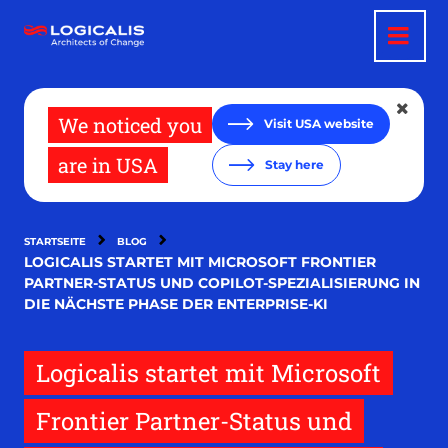
Direkt
zum
Inhalt
We noticed you
Visit USA website
are in USA
Stay here
STARTSEITE
BLOG
LOGICALIS STARTET MIT MICROSOFT FRONTIER
PARTNER-STATUS UND COPILOT-SPEZIALISIERUNG IN
DIE NÄCHSTE PHASE DER ENTERPRISE-KI
Logicalis startet mit Microsoft
Frontier Partner-Status und