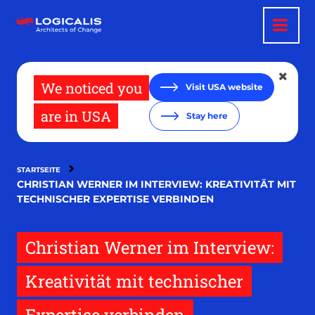
Direkt
zum
Inhalt
We noticed you
Visit USA website
are in USA
Stay here
STARTSEITE
CHRISTIAN WERNER IM INTERVIEW: KREATIVITÄT MIT
TECHNISCHER EXPERTISE VERBINDEN
Christian Werner im Interview:
Kreativität mit technischer