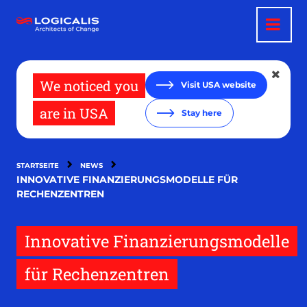
Direkt
zum
Inhalt
We noticed you
Visit USA website
are in USA
Stay here
STARTSEITE
NEWS
INNOVATIVE FINANZIERUNGSMODELLE FÜR
RECHENZENTREN
Innovative Finanzierungsmodelle
für Rechenzentren