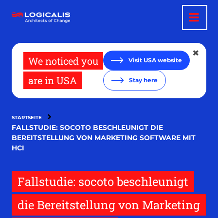
Direkt
zum
Inhalt
We noticed you
Visit USA website
are in USA
Stay here
STARTSEITE
FALLSTUDIE: SOCOTO BESCHLEUNIGT DIE
BEREITSTELLUNG VON MARKETING SOFTWARE MIT
HCI
Fallstudie: socoto beschleunigt
die Bereitstellung von Marketing