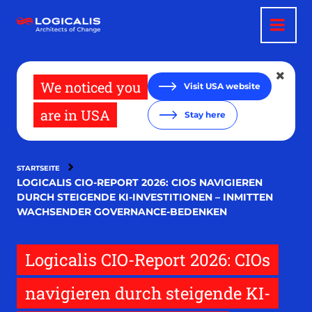
Direkt
zum
Inhalt
We noticed you
Visit USA website
are in USA
Stay here
STARTSEITE
LOGICALIS CIO-REPORT 2026: CIOS NAVIGIEREN
DURCH STEIGENDE KI-INVESTITIONEN – INMITTEN
WACHSENDER GOVERNANCE-BEDENKEN
Logicalis CIO-Report 2026: CIOs
navigieren durch steigende KI-