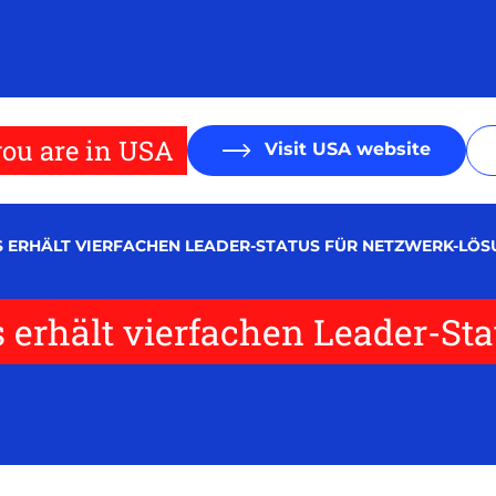
ou are in USA
Visit USA website
LIS ERHÄLT VIERFACHEN LEADER-STATUS FÜR NETZWERK-LÖ
s erhält vierfachen Leader-St