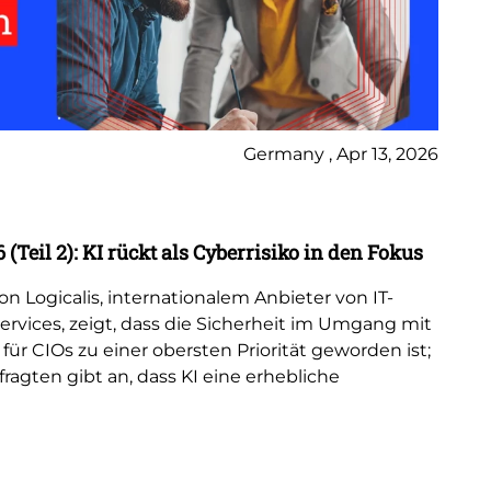
Germany , Apr 13, 2026
Ne
 (Teil 2): KI rückt als Cyberrisiko in den Fokus
Lo
Po
on Logicalis, internationalem Anbieter von IT-
vices, zeigt, dass die Sicherheit im Umgang mit
Lo
) für CIOs zu einer obersten Priorität geworden ist;
Ma
fragten gibt an, dass KI eine erhebliche
sp
di
Un
Gro