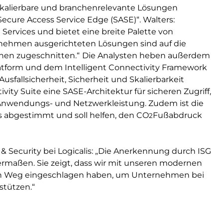
skalierbare und branchenrelevante Lösungen
„Secure Access Service Edge (SASE)“. Walters:
 Services und bietet eine breite Palette von
rnehmen ausgerichteten Lösungen sind auf die
hen zugeschnitten.“
Die Analysten heben außerdem
Platform und dem Intelligent Connectivity Framework
usfallsicherheit, Sicherheit und Skalierbarkeit
vity Suite eine SASE-Architektur für sicheren Zugriff,
e Anwendungs- und Netzwerkleistung. Zudem ist die
lis abgestimmt und soll helfen, den CO
Fußabdruck
2
& Security bei Logicalis: „Die Anerkennung durch ISG
ermaßen. Sie zeigt, dass wir mit unseren modernen
gen Weg eingeschlagen haben, um Unternehmen bei
rstützen.“