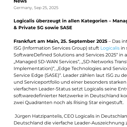
News
Germany, Sep 25, 2025
Logicalis überzeugt in allen Kategorien – Ma
& Private 5G sowie SASE
Frankfurt am Main, 25. September 2025
– Das in
ISG (Information Services Group) stuft
Logicalis
in
SoftwareDefined Solutions and Services 2025“ in a
„Managed SD-WAN Services“, „SD-Networks Transf
Implementation)“, „Edge Technologies and Service
Service Edge (SASE)“. Leader zählen laut ISG zu 
und Serviceportfolio und einer besonders stark
vierfachen Leader-Status setzt Logicalis seine E
softwaredefinierter Netzwerke in Deutschland ko
zwei Quadranten noch als Rising Star eingestuft.
Jürgen Hatzipantelis, CEO Logicalis in Deutschl
Deutschland die vierfache Leader-Auszeichnung zu e