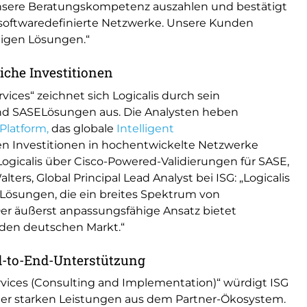
 unsere Beratungskompetenz auszahlen und bestätigt
für softwaredefinierte Netzwerke. Unsere Kunden
higen Lösungen.“
liche Investitionen
ices“ zeichnet sich Logicalis durch sein
nd SASELösungen aus. Die Analysten heben
 Platform,
das globale
Intelligent
en Investitionen in hochentwickelte Netzwerke
Logicalis über Cisco-Powered-Validierungen für SASE,
rs, Global Principal Lead Analyst bei ISG: „Logicalis
Lösungen, die ein breites Spektrum von
 äußerst anpassungsfähige Ansatz bietet
 den deutschen Markt.“
d-to-End-Unterstützung
rvices (Consulting and Implementation)“ würdigt ISG
der starken Leistungen aus dem Partner-Ökosystem.