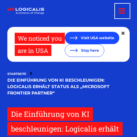
Direkt
zum
Inhalt
We noticed you
Visit USA website
are in USA
Stay here
STARTSEITE
DIE EINFÜHRUNG VON KI BESCHLEUNIGEN:
LOGICALIS ERHÄLT STATUS ALS „MICROSOFT
FRONTIER PARTNER“
Die Einführung von KI
beschleunigen: Logicalis erhält