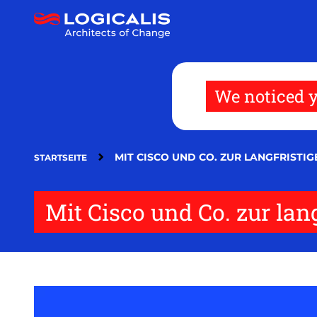
Direkt
zum
Inhalt
We noticed y
MIT CISCO UND CO. ZUR LANGFRIST
STARTSEITE
Mit Cisco und Co. zur la