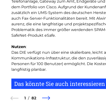
Telefonanlage, Gateway zum Amt, Endgeräte und A
dem Portfolio von Cisco. Aufgrund der Kundena
zusätzlich ein UMS-System des deutschen Herstell
auch Fax-Server-Funktionalitäten bereit. Mit Alwi
aurenz, die eine langfristige und projektspezifis
Problematik des immer größer werdenden SPAM-M
SafeNet-Produkt eSafe.
Nutzen
:
Das DIE verfügt nun über eine skalierbare, leicht 
Kommunikations-Infrastruktur, die den zuverlässi
Personen für 100 Benutzer) ermöglicht. Die Kosten
langfristig planbar.
Das könnte Sie auch interessieren
1
82