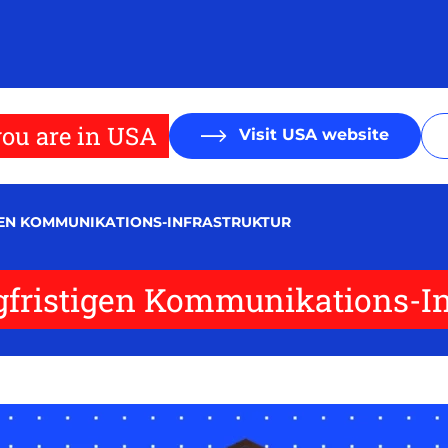
ou are in USA
Visit USA website
IGEN KOMMUNIKATIONS-INFRASTRUKTUR
ngfristigen Kommunikations-In