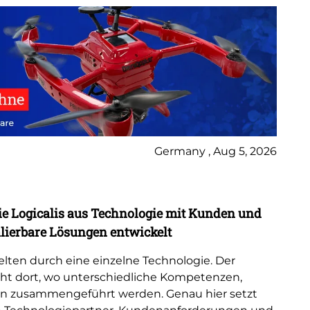
Germany , Aug 5, 2026
Bl
ie Logicalis aus Technologie mit Kunden und
Lo
ierbare Lösungen entwickelt
Sp
lten durch eine einzelne Technologie. Der
Log
eht dort, wo unterschiedliche Kompetenzen,
Ad
n zusammengeführt werden. Genau hier setzt
ge