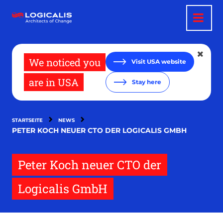
Direkt
zum
Inhalt
We noticed you
Visit USA website
are in USA
Stay here
STARTSEITE
NEWS
PETER KOCH NEUER CTO DER LOGICALIS GMBH
Peter Koch neuer CTO der
Logicalis GmbH