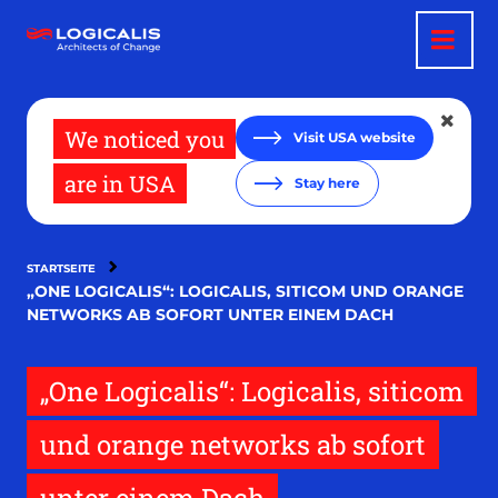
Direkt
zum
Inhalt
We noticed you
Visit USA website
are in USA
Stay here
STARTSEITE
„ONE LOGICALIS“: LOGICALIS, SITICOM UND ORANGE
NETWORKS AB SOFORT UNTER EINEM DACH
„One Logicalis“: Logicalis, siticom
und orange networks ab sofort