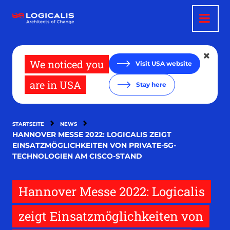
Direkt
zum
Inhalt
We noticed you
Visit USA website
are in USA
Stay here
STARTSEITE
NEWS
HANNOVER MESSE 2022: LOGICALIS ZEIGT
EINSATZMÖGLICHKEITEN VON PRIVATE-5G-
TECHNOLOGIEN AM CISCO-STAND
Hannover Messe 2022: Logicalis
zeigt Einsatzmöglichkeiten von