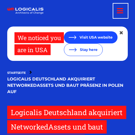
Direkt
zum
Inhalt
We noticed you
Visit USA website
are in USA
Stay here
STARTSEITE
LOGICALIS DEUTSCHLAND AKQUIRIERT
NETWORKEDASSETS UND BAUT PRÄSENZ IN POLEN
AUF
Logicalis Deutschland akquiriert
NetworkedAssets und baut