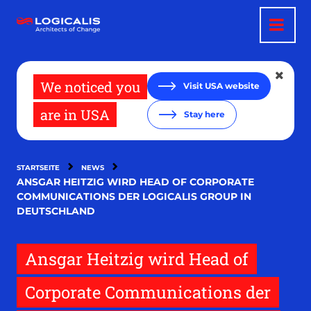
Direkt
zum
Inhalt
We noticed you
Visit USA website
are in USA
Stay here
STARTSEITE
NEWS
ANSGAR HEITZIG WIRD HEAD OF CORPORATE
COMMUNICATIONS DER LOGICALIS GROUP IN
DEUTSCHLAND
Ansgar Heitzig wird Head of
Corporate Communications der