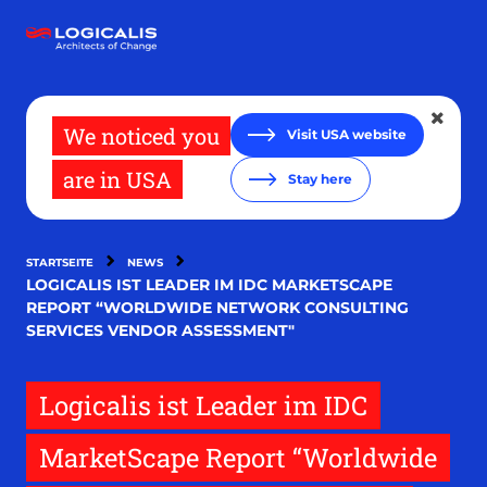
Direkt
zum
Inhalt
We noticed you
Visit USA website
are in USA
Stay here
STARTSEITE
NEWS
LOGICALIS IST LEADER IM IDC MARKETSCAPE
REPORT “WORLDWIDE NETWORK CONSULTING
SERVICES VENDOR ASSESSMENT"
Logicalis ist Leader im IDC
MarketScape Report “Worldwide