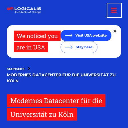
Direkt
zum
Inhalt
We noticed you
Visit USA website
are in USA
Stay here
STARTSEITE
MODERNES DATACENTER FÜR DIE UNIVERSITÄT ZU
KÖLN
Modernes Datacenter für die
Universität zu Köln