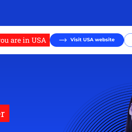
ou are in USA
Visit USA website
r