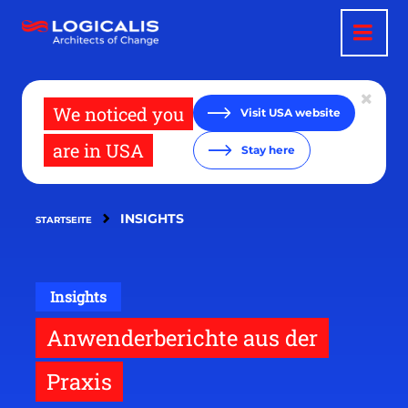
Direkt
zum
Inhalt
We noticed you
Visit USA website
are in USA
Stay here
INSIGHTS
STARTSEITE
Insights
Anwenderberichte aus der
Praxis