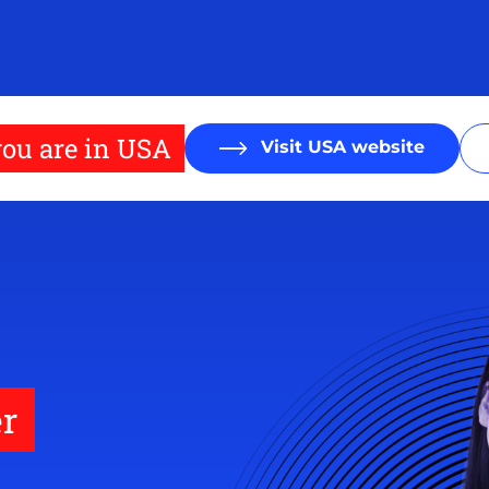
ou are in USA
Visit USA website
r