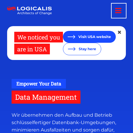
Direkt
zum
Inhalt
We noticed you
Visit USA website
are in USA
Stay here
Empower Your Data
Data Management
Wir übernehmen den Aufbau und Betrieb
schlüsselfertiger Datenbank-Umgebungen,
minimieren Ausfallzeiten und sorgen dafür,