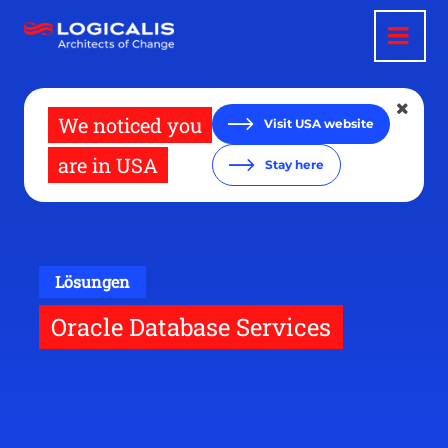
Direkt
zum
Inhalt
We noticed you
Visit USA website
are in USA
Stay here
Lösungen
Oracle Database Services