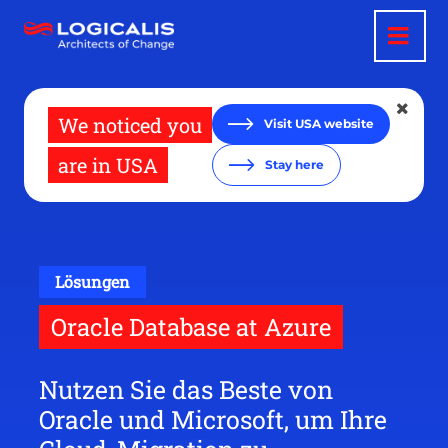
Direkt
zum
Inhalt
We noticed you
Visit USA website
are in USA
Stay here
Lösungen
Oracle Database at Azure
Nutzen Sie das Beste von
Oracle und Microsoft, um Ihre