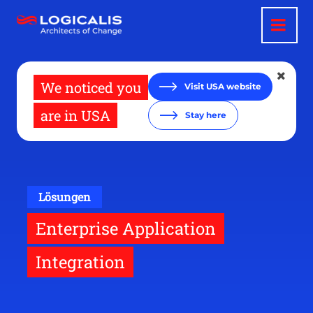
Direkt
zum
Inhalt
We noticed you
Visit USA website
are in USA
Stay here
Lösungen
Enterprise Application
Integration