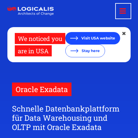
Direkt
zum
Inhalt
We noticed you
Visit USA website
are in USA
Stay here
Oracle Exadata
Schnelle Datenbankplattform
für Data Warehousing und
OLTP mit Oracle Exadata