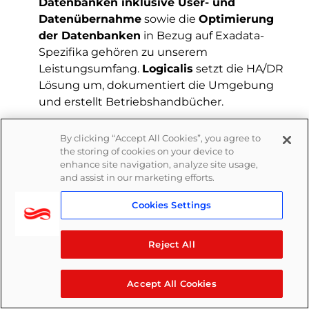
Datenbanken inklusive User- und
Datenübernahme
sowie die
Optimierung
der Datenbanken
in Bezug auf Exadata-
Spezifika gehören zu unserem
Leistungsumfang.
Logicalis
setzt die HA/DR
Lösung um, dokumentiert die Umgebung
und erstellt Betriebshandbücher.
Managed Services:
Zum
By clicking “Accept All Cookies”, you agree to
umfassenden
Logicalis-Angebot im Bereich
the storing of cookies on your device to
Oracle Exadata
gehören auch
enhance site navigation, analyze site usage,
and assist in our marketing efforts.
unsere
Managed Services
. Hier stellen wir
feste Personalressourcen bereit,
Cookies Settings
die
Administration, Monitoring und
Performance Tuning
der Umgebung
Reject All
durchführen. Dazu gehören auch
Änderungen wie
Upgrades und Patches,
Quarterly Service Reviews
sowie
Accept All Cookies
fortlaufende Optimierungen und deren