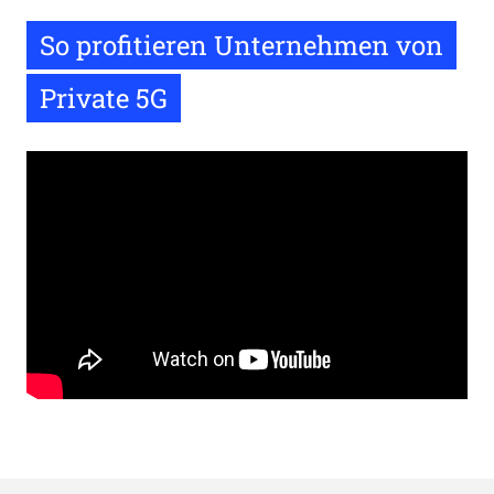
So profitieren Unternehmen von
Private 5G
Remote
video
URL