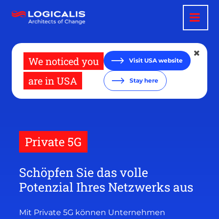
Direkt
zum
Inhalt
We noticed you
Visit USA website
are in USA
Stay here
Private 5G
Schöpfen Sie das volle
Potenzial Ihres Netzwerks aus
Mit Private 5G können Unternehmen