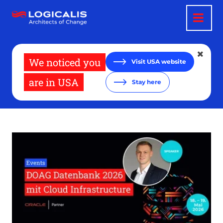
Direkt
zum
Inhalt
We noticed you
Visit USA website
are in USA
Stay here