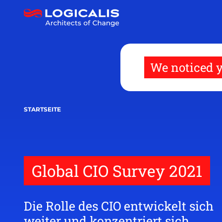
Direkt
zum
Inhalt
We noticed y
STARTSEITE
Global CIO Survey 2021
Die Rolle des CIO entwickelt sich
weiter und konzentriert sich