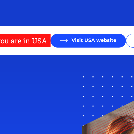
ou are in USA
Visit USA website