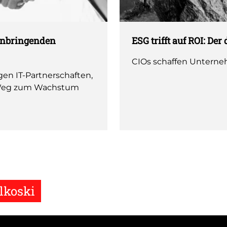
nnbringenden
ESG trifft auf ROI: De
CIOs schaffen Unterne
en IT-Partnerschaften,
m Weg zum Wachstum
lkoski