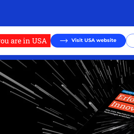
ou are in USA
Visit USA website